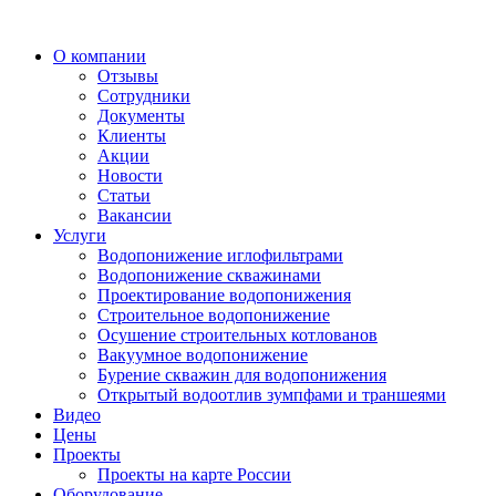
О компании
Отзывы
Сотрудники
Документы
Клиенты
Акции
Новости
Статьи
Вакансии
Услуги
Водопонижение иглофильтрами
Водопонижение скважинами
Проектирование водопонижения
Строительное водопонижение
Осушение строительных котлованов
Вакуумное водопонижение
Бурение скважин для водопонижения
Открытый водоотлив зумпфами и траншеями
Видео
Цены
Проекты
Проекты на карте России
Оборудование