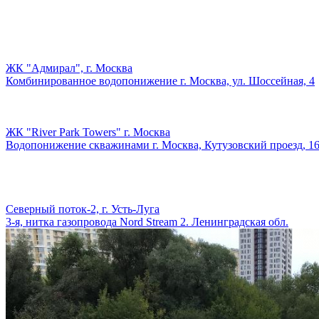
ЖК "Адмирал", г. Москва
Комбинированное водопонижение г. Москва, ул. Шоссейная, 4
ЖК "River Park Towers" г. Москва
Водопонижение скважинами г. Москва, Кутузовский проезд, 1
Северный поток-2, г. Усть-Луга
3-я, нитка газопровода Nord Stream 2. Ленинградская обл.