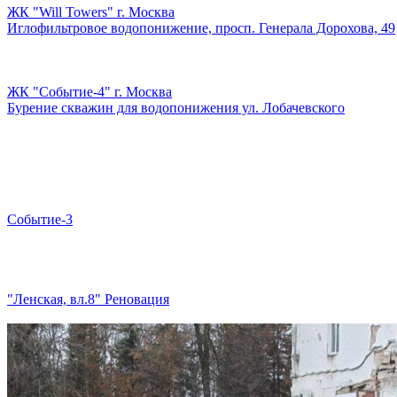
ЖК "Will Towers" г. Москва
Иглофильтровое водопонижение, просп. Генерала Дорохова, 49
ЖК "Событие-4" г. Москва
Бурение скважин для водопонижения ул. Лобачевского
Событие-3
"Ленская, вл.8" Реновация