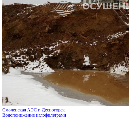
Смоленская АЭС г. Десногорск
Водопонижение иглофильтрами